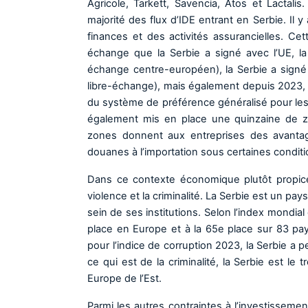
Agricole, Tarkett, Savencia, Atos et Lactalis
majorité des flux d’IDE entrant en Serbie. Il y
finances et des activités assurancielles. C
échange que la Serbie a signé avec l’UE, l
échange centre-européen), la Serbie a signé
libre-échange), mais également depuis 2023, u
du système de préférence généralisé pour les
également mis en place une quinzaine de zon
zones donnent aux entreprises des avantag
douanes à l’importation sous certaines conditi
Dans ce contexte économique plutôt propice 
violence et la criminalité. La Serbie est un pa
sein de ses institutions. Selon l’index mondial 
place en Europe et à la 65e place sur 83 pa
pour l’indice de corruption 2023, la Serbie a p
ce qui est de la criminalité, la Serbie est le 
Europe de l’Est.
Parmi les autres contraintes à l’investisseme