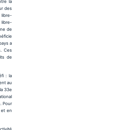
tre la
eur des
libre-
libre-
nne de
éficie
pays a
s. Ces
its de
i : la
ment au
 la 33e
tional
0. Pour
e et en
tivité