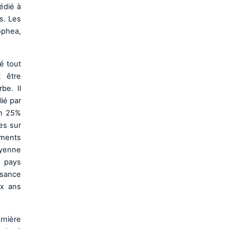
dédié à
s. Les
ophea,
é tout
t être
be. Il
ié par
on 25%
es sur
ements
moyenne
s pays
ssance
ix ans
rnière