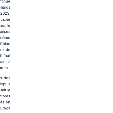
ntinué
liards
 2023.
utriche
or, le
prises
uxième
 Chine
tro de
l faut
uant à
prom.
et des
depuis
tait le
nt près
lés en
Crédit