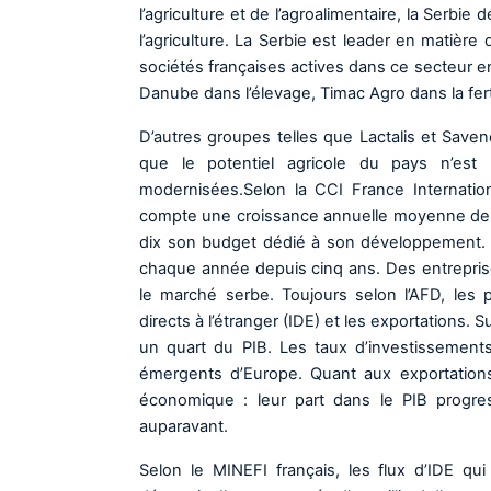
l’agriculture et de l’agroalimentaire, la Serbi
l’agriculture. La Serbie est leader en matièr
sociétés françaises actives dans ce secteur en
Danube dans l’élevage, Timac Agro dans la fertil
D’autres groupes telles que Lactalis et Save
que le potentiel agricole du pays n’est 
modernisées.Selon la CCI France Internatio
compte une croissance annuelle moyenne de p
dix son budget dédié à son développement. E
chaque année depuis cinq ans. Des entreprises
le marché serbe. Toujours selon l’AFD, les 
directs à l’étranger (IDE) et les exportations.
un quart du PIB. Les taux d’investissement
émergents d’Europe. Quant aux exportations,
économique : leur part dans le PIB progr
auparavant.
Selon le MINEFI français, les flux d’IDE q