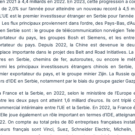
s en 2021 à 4,4 milliards en 2022. En 2023, cette progression a co
 de 2,0% sur l’année pour atteindre un nouveau record à 4,5 mil
 L’UE est le premier investisseur étranger en Serbie pour l’année
os. Les flux principaux proviennent dans l’ordre, des Pays-Bas, d’A
 en Serbie sont : le groupe de télécommunication norvégien Telen
ortateur du pays, les groupes Bosh et Siemens, et les entre
portateur du pays. Depuis 2022, la Chine est devenue le de
place importante dans le projet des Belt and Road Initiatives. La
tures en Serbie, chemins de fer, autoroutes, ou encore le mé
i les principaux investisseurs étrangers chinois en Serbie, i
ier exportateur du pays, et le groupe minier Zijin. La Russie q
rs d’IDE en Serbie, notamment par le biais du groupe gazier Gaz
 France et la Serbie, en 2022, selon le ministère de l’Europe 
re les deux pays ont atteint 1,6 milliard d’euros. Ils ont triplé 
mmercial intérimaire entre l’UE et la Serbie. En 2022, la France é
. Elle joue également un rôle important en termes d’IDE, atteigna
022. On compte au total près de 80 entreprises françaises instal
eurs français sont Vinci, Suez, Schneider Electric, Michelin, 