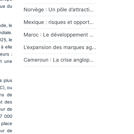
que du
Norvège : Un pôle d’attractivité économique entre rente pétrolière et transition écologique
Mexique : risques et opportunités
de, le
diale.
Maroc : Le développement des provinces du Sud symbole du dynamisme économique marocain
25, le
à elle
L’expansion des marques agroalimentaires françaises dans les pays émergents : Opportunités et défis
eurs :
Cameroun : La crise anglophone, un conflit sans fin ?
et une
s plus
IC), ou
ons de
nt des
eur de
27 000
 place
eur de