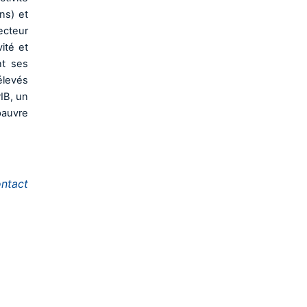
ns) et
ecteur
ité et
nt ses
élevés
IB, un
 pauvre
ntact