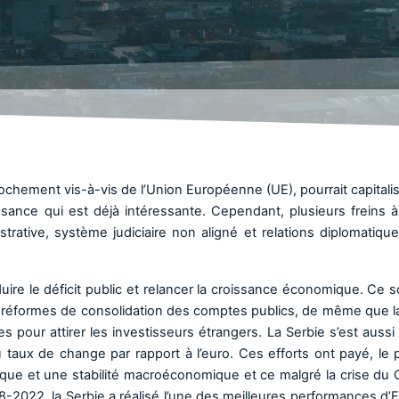
ochement vis-à-vis de l’Union Européenne (UE), pourrait capitalis
ssance qui est déjà intéressante. Cependant, plusieurs freins à
istrative, système judiciaire non aligné et relations diplomatiqu
duire le déficit public et relancer la croissance économique. Ce s
 réformes de consolidation des comptes publics, de même que l
s pour attirer les investisseurs étrangers. La Serbie s’est aussi
du taux de change par rapport à l’euro. Ces efforts ont payé, le 
e et une stabilité macroéconomique et ce malgré la crise du 
18-2022, la Serbie a réalisé l’une des meilleures performances d’