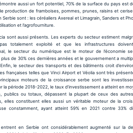
e démontre aussi un fort potentiel, 70% de la surface du pays est 
e de production de framboises, pommes, prunes, raisins et cerise
 Serbie sont : les céréaliers Axereal et Limagrain, Sanders et Ph
isation et l’agrofourniture.
ncia sont aussi présents. Les experts du secteur estiment malgr
pas totalement exploité et que les infrastructures doiven
nal, le secteur du numérique est le moteur de l’économie ser
lus de 30% ces dernières années et le gouvernement a multipl
nfin, le secteur des transports et des bâtiments croit d’envir
 françaises telles que Vinci Airport et Véolia sont très présent
principaux moteurs de la croissance serbe sont les investiss
 Sur la période 2018-2022, le taux d’investissement a atteint en 
s, publics ou totaux, dépassent la plupart de ceux des autre
 elles constituent elles aussi un véritable moteur de la croi
esse constamment, ayant atteint 59% en 2021 contre 33% d
ui entrent en Serbie ont considérablement augmenté sur la de