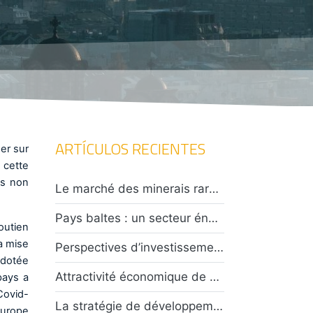
ARTÍCULOS RECIENTES
er sur
 cette
es non
Le marché des minerais rares en Asie centrale : opportunités et défis pour les investisseurs
Pays baltes : un secteur énergétique en plein essor confronté à un climat de tensions caractérisées
outien
a mise
Perspectives d’investissements en Indonésie : entre attractivité économique et défis sécuritaires
 dotée
Attractivité économique de Taïwan : opportunités et risques ?
pays a
Covid-
La stratégie de développement des énergies au Chili : risques et opportunités
Europe