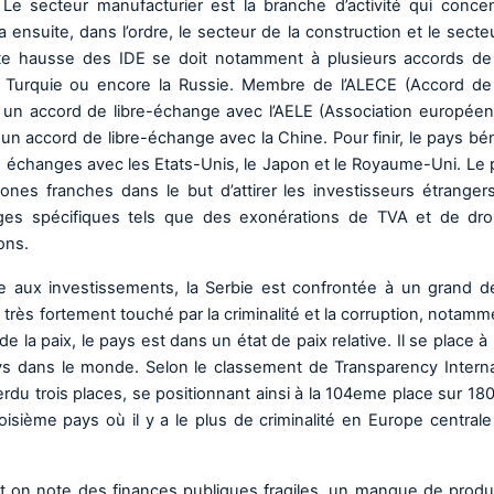
. Le secteur manufacturier est la branche d’activité qui concen
 a ensuite, dans l’ordre, le secteur de la construction et le sect
ette hausse des IDE se doit notamment à plusieurs accords de 
a Turquie ou encore la Russie. Membre de l’ALECE (Accord de 
 un accord de libre-échange avec l’AELE (Association europée
n accord de libre-échange avec la Chine. Pour finir, le pays bén
 échanges avec les Etats-Unis, le Japon et le Royaume-Uni. Le 
es franches dans le but d’attirer les investisseurs étranger
es spécifiques tels que des exonérations de TVA et de dro
ons.
aux investissements, la Serbie est confrontée à un grand déf
ys très fortement touché par la criminalité et la corruption, notam
de la paix, le pays est dans un état de paix relative. Il se place à
ys dans le monde. Selon le classement de Transparency Interna
erdu trois places, se positionnant ainsi à la 104eme place sur 18
troisième pays où il y a le plus de criminalité en Europe central
nt on note des finances publiques fragiles, un manque de produc