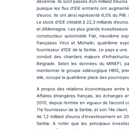
décennie. Ils sont passés d’un milliard d’euro
puisque les flux d’IDE entrants ont augmenté
d’euros. Ils ont ainsi représenté 6,5% du PIB.
Le stock d’IDE s’établit à 22,3 milliards d’eur
et d’Allemagne. Les plus grands investisseurs
constructeur automobile Fiat, neuvième exp
françaises Vinci et Michelin, quatrième ex
fournisseur d’IDE de la Serbie. Le pays a une 
conduit des chantiers majeurs d’infrastruc
Belgrade. Selon les données du MINEFI, parm
mentionner le groupe sidérurgique HBIS, prem
elle, occupe la quatrième place des pourvoyeu
A propos des relations économiques entre la
Affaires étrangères français, les échanges ent
2010, depuis l’entrée en vigueur de l’accord co
11e fournisseur de la Serbie, et son 14e client
de 1,2 milliard d’euros d’investissement en 2
Serbie. A noter que les principaux investiss