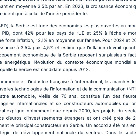
nant en moyenne 3,5% par an. En 2023, la croissance économi
ce identique à celui de l’année précédente.
FD), la Serbie est l’une des économies les plus ouvertes au mon
IB, dont 42% pour les pays de l’UE et 25% à l’échelle mon
ne forte inflation, 12,1% en moyenne sur l’année. Pour 2024 et 20
ssance à 3,5% puis 4,5% et estime que l’inflation devrait quant 
veloppement économique de la Serbie reposent sur plusieurs fact
 énergétique, l’évolution du contexte économique mondial 
aquelle la Serbie est candidate depuis 2012.
erce et d’industrie française à l’international, les marchés le
nouvelles technologies de l’information et de la communication (NT
ustrie automobile, vieille de 70 ans, constitue l’un des fleur
gnies internationales et six constructeurs automobiles qui o
ional explique notamment que depuis 2000, les projets du sect
ards d’euros d’investissements étrangers et ont créé près de 
nt le principal constructeur en Serbie. Un accord a été mis en
atégie de développement nationale du secteur. Dans le sect